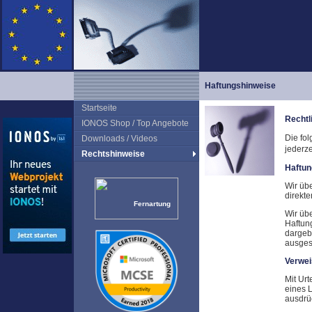
Haftungshinweise
Startseite
Rechtl
IONOS Shop / Top Angebote
Die fo
Downloads / Videos
jederz
Rechtshinweise
Haftun
Wir üb
direkt
Fernartung
Wir übe
Haftun
dargeb
ausges
Verwei
Mit Ur
eines L
ausdrüc