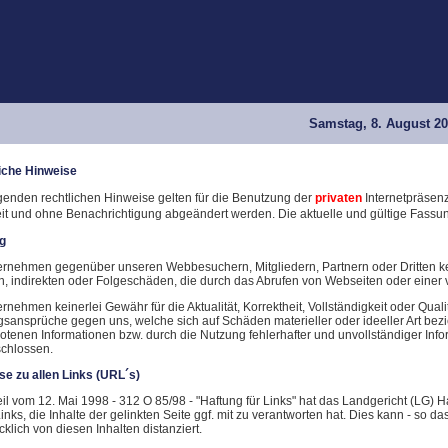
Samstag, 8. August 2
iche Hinweise
lgenden rechtlichen Hinweise gelten für die Benutzung der
privaten
Internetpräsen
eit und ohne Benachrichtigung abgeändert werden. Die aktuelle und gültige Fassung
g
ernehmen gegenüber unseren Webbesuchern, Mitgliedern, Partnern oder Dritten kei
en, indirekten oder Folgeschäden, die durch das Abrufen von Webseiten oder einer 
rnehmen keinerlei Gewähr für die Aktualität, Korrektheit, Vollständigkeit oder Qualit
gsansprüche gegen uns, welche sich auf Schäden materieller oder ideeller Art bez
otenen Informationen bzw. durch die Nutzung fehlerhafter und unvollständiger Info
chlossen.
se zu allen Links (URL´s)
teil vom 12. Mai 1998 - 312 O 85/98 - "Haftung für Links" hat das Landgericht (LG
inks, die Inhalte der gelinkten Seite ggf. mit zu verantworten hat. Dies kann - so 
klich von diesen Inhalten distanziert.