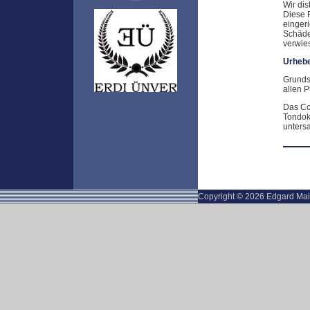
Wir dis
Diese F
eingeri
Schäden
verwies
Urhebe
Grundsä
allen 
Das Cop
Tondok
untersa
Copyright © 2026 Edgard Mai 