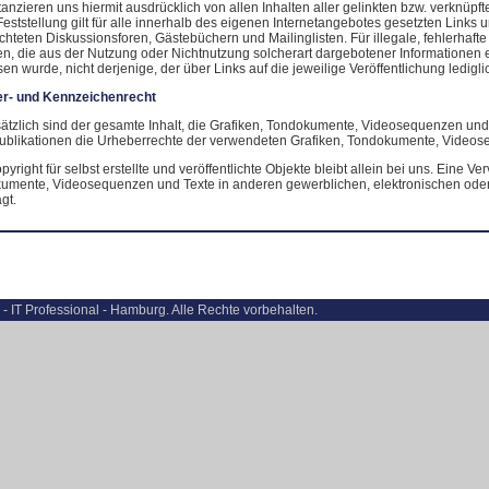
tanzieren uns hiermit ausdrücklich von allen Inhalten aller gelinkten bzw. verknüp
eststellung gilt für alle innerhalb des eigenen Internetangebotes gesetzten Links
chteten Diskussionsforen, Gästebüchern und Mailinglisten. Für illegale, fehlerhaft
, die aus der Nutzung oder Nichtnutzung solcherart dargebotener Informationen ent
en wurde, nicht derjenige, der über Links auf die jeweilige Veröffentlichung ledigli
r- und Kennzeichenrecht
tzlich sind der gesamte Inhalt, die Grafiken, Tondokumente, Videosequenzen und Te
Publikationen die Urheberrechte der verwendeten Grafiken, Tondokumente, Videos
yright für selbst erstellte und veröffentlichte Objekte bleibt allein bei uns. Eine V
umente, Videosequenzen und Texte in anderen gewerblichen, elektronischen oder g
gt.
- IT Professional - Hamburg. Alle Rechte vorbehalten.