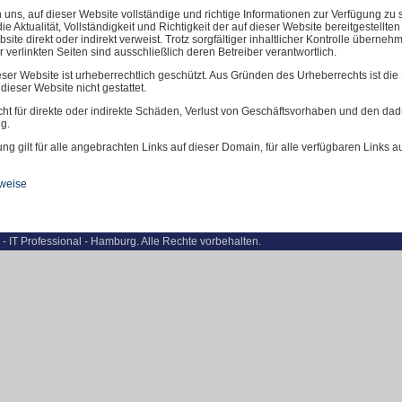
uns, auf dieser Website vollständige und richtige Informationen zur Verfügung zu
die Aktualität, Vollständigkeit und Richtigkeit der auf dieser Website bereitgestellten
site direkt oder indirekt verweist.
Trotz sorgfältiger inhaltlicher Kontrolle übernehm
r verlinkten Seiten sind ausschließlich deren Betreiber verantwortlich.
eser Website ist urheberrechtlich geschützt. Aus Gründen des Urheberrechts ist die
dieser Website nicht gestattet.
icht für direkte oder indirekte Schäden, Verlust von Geschäftsvorhaben und den da
g.
ung gilt für alle angebrachten Links auf dieser Domain, für alle verfügbaren Links
weise
- IT Professional - Hamburg. Alle Rechte vorbehalten.