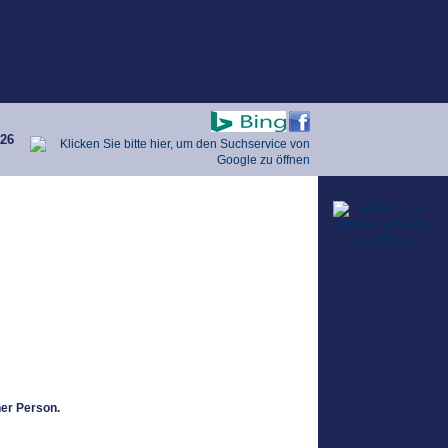
026
ner Person.